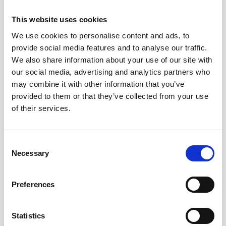
betrouwbare en efficiënte verwarmingsoplossing.
This website uses cookies
Neem contact op!
We use cookies to personalise content and ads, to
provide social media features and to analyse our traffic.
Meer weten?
We also share information about your use of our site with
our social media, advertising and analytics partners who
may combine it with other information that you’ve
provided to them or that they’ve collected from your use
of their services.
Consent
Necessary
Selection
Preferences
CV Ketels installatie
Professionele installatie en onderhoud van CV-
Statistics
ketels. Bespaar op energiekosten met een