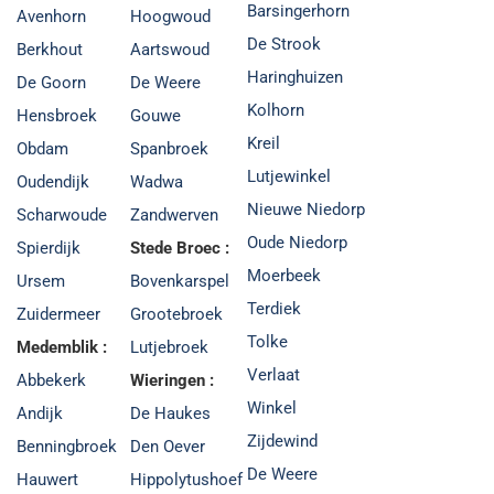
Barsingerhorn
Avenhorn
Hoogwoud
De Strook
Berkhout
Aartswoud
Haringhuizen
De Goorn
De Weere
Kolhorn
Hensbroek
Gouwe
Kreil
Obdam
Spanbroek
Lutjewinkel
Oudendijk
Wadwa
Nieuwe Niedorp
Scharwoude
Zandwerven
Oude Niedorp
Spierdijk
Stede Broec :
Moerbeek
Ursem
Bovenkarspel
Terdiek
Zuidermeer
Grootebroek
Tolke
Medemblik :
Lutjebroek
Verlaat
Abbekerk
Wieringen :
Winkel
Andijk
De Haukes
Zijdewind
Benningbroek
Den Oever
De Weere
Hauwert
Hippolytushoef