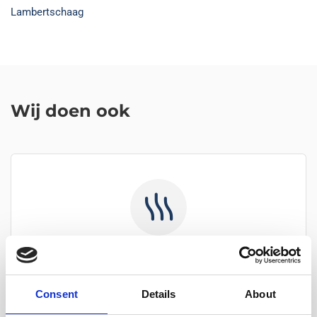
Lambertschaag
Wij doen ook
CV Ketel onderhoud
Consent
Details
About
Professionele installatie en onderhoud van CV-
ketels. Bespaar op energiekosten met een