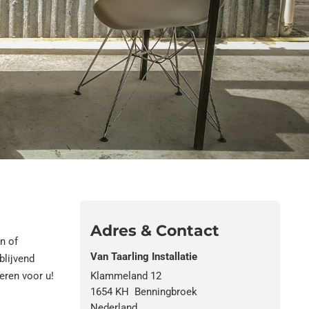
Adres & Contact
n of
Van Taarling Installatie
blijvend
eren voor u!
Klammeland 12
1654 KH
Benningbroek
Nederland