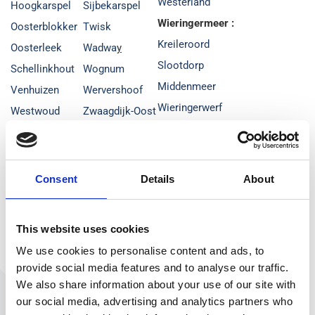
Westerland
Hoogkarspel
Sijbekarspel
Wieringermeer :
Oosterblokker
Twisk
Kreileroord
Oosterleek
Wadwa
y
Slootdorp
Schellinkhout
Wognum
Middenmeer
Venhuizen
Wervershoof
Wieringerwerf
Westwoud
Zwaagdijk-Oost
Niedorp :
Wijdenes
Zwaagdijk-West
't Veld
Koggenland :
Opmeer :
Barsingerhorn
Avenhorn
Hoogwoud
Consent
Details
About
De Strook
Berkhout
Aartswoud
Haringhuizen
De Goorn
De Weere
This website uses cookies
Kolhorn
Hensbroek
Gouwe
We use cookies to personalise content and ads, to
Kreil
Obdam
Spanbroek
provide social media features and to analyse our traffic.
Lutjewinkel
Oudendijk
Wadwa
We also share information about your use of our site with
Nieuwe Niedorp
Scharwoude
Zandwerven
our social media, advertising and analytics partners who