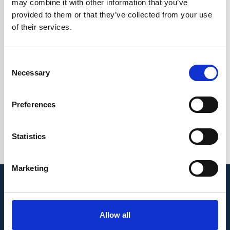
may combine it with other information that you’ve
Oude Niedorp
Spierdijk
Stede Broec :
provided to them or that they’ve collected from your use
Moerbeek
Ursem
Bovenkarspel
of their services.
Terdiek
Zuidermeer
Grootebroek
Tolke
Medemblik :
Lutjebroek
Consent
Verlaat
Abbekerk
Wieringen :
Necessary
Selection
Winkel
Andijk
De Haukes
Zijdewind
Benningbroek
Den Oever
Preferences
De Weere
Hauwert
Hippolytushoef
Lambertschaag
Statistics
Marketing
Allow all