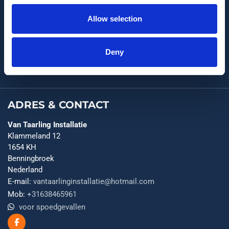
MAIL ONS
Allow selection
vantaarlinginstallatie@hotmail.com
KLAMMELAND 12
Deny
1654 KH Benningbroek
ADRES & CONTACT
Van Taarling Installatie
Klammeland 12
1654 KH
Benningbroek
Nederland
E-mail:
vantaarlinginstallatie@hotmail.com
Mob:
+31638465961
voor spoedgevallen