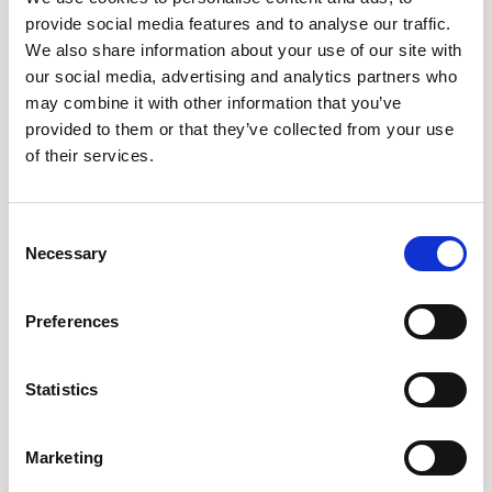
provide social media features and to analyse our traffic.
We also share information about your use of our site with
our social media, advertising and analytics partners who
may combine it with other information that you’ve
provided to them or that they’ve collected from your use
of their services.
Consent
Necessary
Selection
Riool ontstoppen
Nadat er gekeken is naar het leidingsdeel zal er
Preferences
gekeken worden naar de beste manier om het
probleem op te lossen. Ook kan er gekeken worden
Statistics
naar de oorzaak...
Marketing
Meer weten?